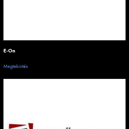
E-On
Megtekintés